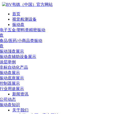
首页
视觉检测设备
振动盘
电子五金/塑料类精密振动
盘
食品/医药/小商品类振动
盘
振动顶盘展示
振动盘辅助设备展示
涂层举例
非标自动化产品
振动盘展示
振动底座展示
控制器展示
行业用途展示
新闻资讯
公司动态
振动盘知识
关于我们