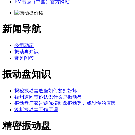
BV韦德（中国）官方网站
新闻导航
公司动态
振动盘知识
常见问答
振动盘知识
揭秘振动盘底座如何鉴别好坏
福州道同带你认识什么是振动盘
振动盘厂家告诉你振动盘振动乏力或过慢的原因
浅析振动盘工作原理
精密振动盘