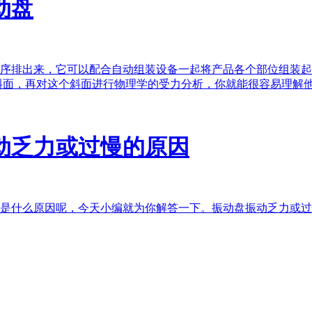
动盘
序排出来，它可以配合自动组装设备一起将产品各个部位组装起
斜面，再对这个斜面进行物理学的受力分析，你就能很容易理解
动乏力或过慢的原因
是什么原因呢，今天小编就为你解答一下。振动盘振动乏力或过