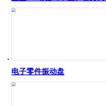
电子零件振动盘