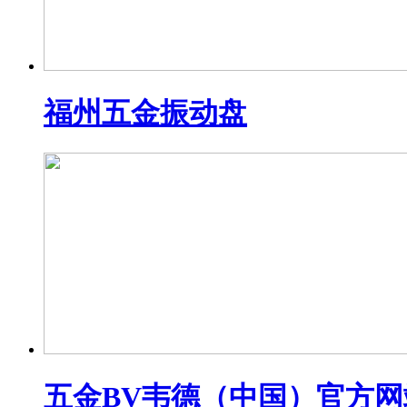
福州五金振动盘
五金BV韦德（中国）官方网