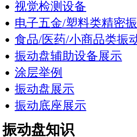
视觉检测设备
电子五金/塑料类精密
食品/医药/小商品类振
振动盘辅助设备展示
涂层举例
振动盘展示
振动底座展示
振动盘知识