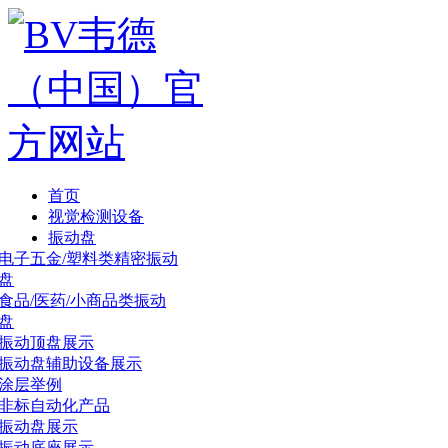
首页
视觉检测设备
振动盘
电子五金/塑料类精密振动
盘
食品/医药/小商品类振动
盘
振动顶盘展示
振动盘辅助设备展示
涂层举例
非标自动化产品
振动盘展示
振动底座展示