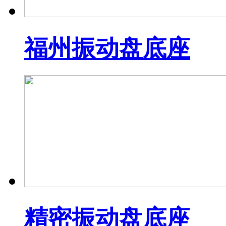
福州振动盘底座
精密振动盘底座