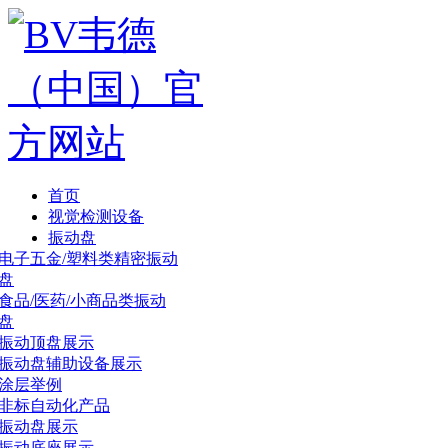
首页
视觉检测设备
振动盘
电子五金/塑料类精密振动
盘
食品/医药/小商品类振动
盘
振动顶盘展示
振动盘辅助设备展示
涂层举例
非标自动化产品
振动盘展示
振动底座展示