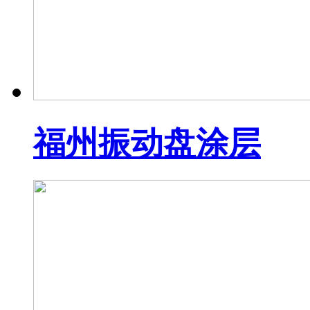
福州振动盘涂层