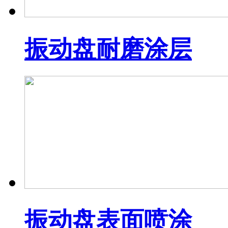
振动盘耐磨涂层
振动盘表面喷涂