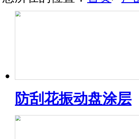
防刮花振动盘涂层