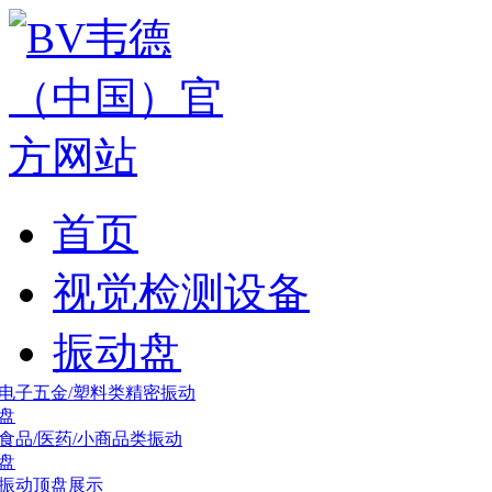
首页
视觉检测设备
振动盘
电子五金/塑料类精密振动
盘
食品/医药/小商品类振动
盘
振动顶盘展示