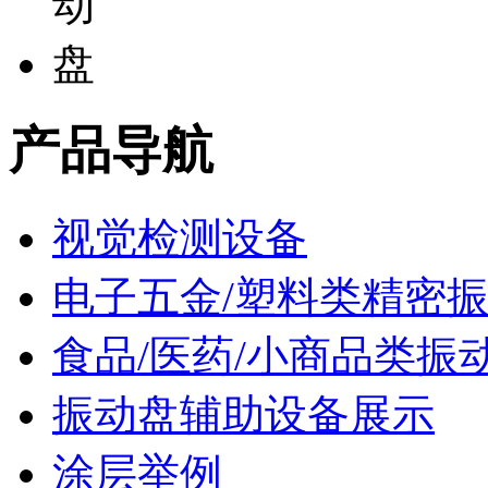
产品导航
视觉检测设备
电子五金/塑料类精密
食品/医药/小商品类振
振动盘辅助设备展示
涂层举例