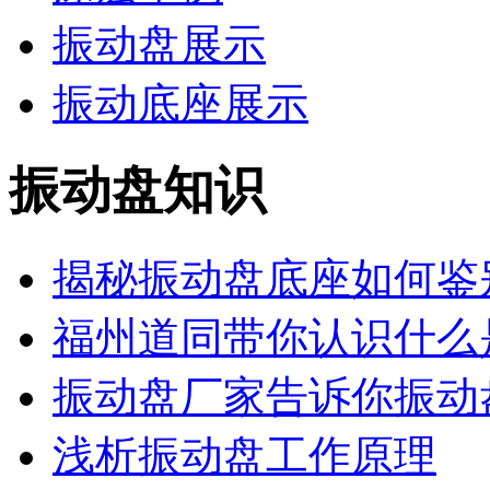
振动盘展示
振动底座展示
振动盘知识
揭秘振动盘底座如何鉴
福州道同带你认识什么
振动盘厂家告诉你振动
浅析振动盘工作原理