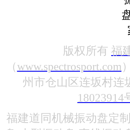
版权所有
福
（
www.spectrosport.com
）
州市仓山区连坂村连
18023914
福建道同机械振动盘定