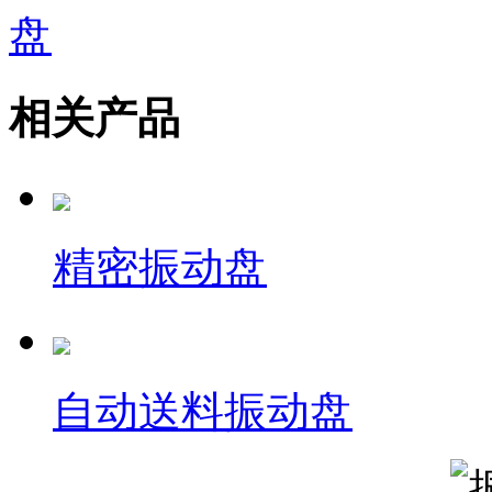
盘
相关产品
精密振动盘
自动送料振动盘