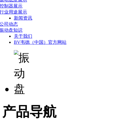
控制器展示
行业用途展示
新闻资讯
公司动态
振动盘知识
关于我们
BV韦德（中国）官方网站
产品导航