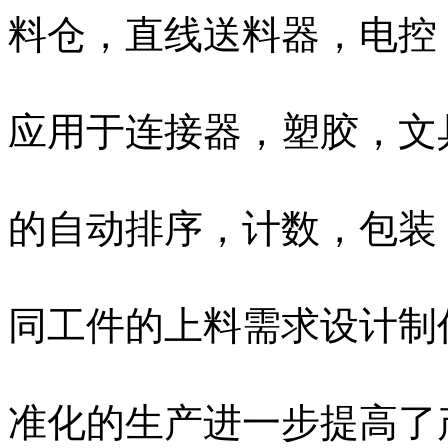
料仓，直线送料器，电控
应用于连接器，塑胶，文
的自动排序，计数，包装
同工件的上料需求设计制
准化的生产进一步提高了