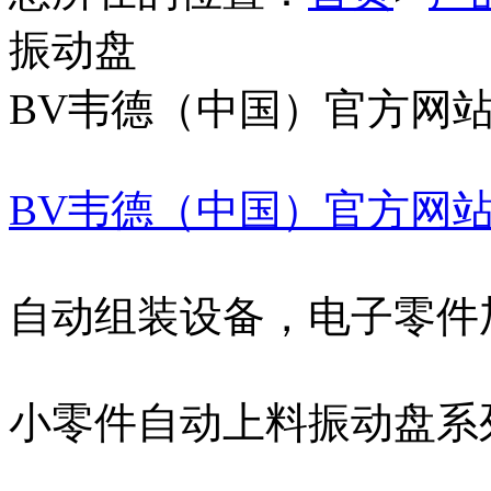
振动盘
BV韦德（中国）官方网
BV韦德（中国）官方网
自动组装设备，电子零件
小零件自动上料振动盘系