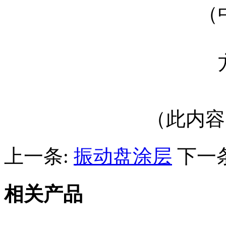
（此内容
上一条:
振动盘涂层
下一
相关产品