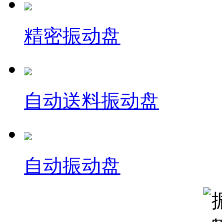
精密振动盘
自动送料振动盘
自动振动盘