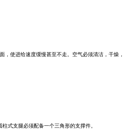
表面，使进给速度缓慢甚至不走。空气必须清洁，干燥，
动，圆柱式支腿必须配备一个三角形的支撑件。