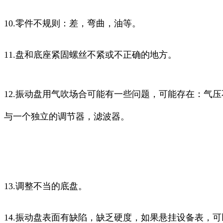
10.零件不规则：差，弯曲，油等。
11.盘和底座紧固螺丝不紧或不正确的地方。
12.振动盘用气吹场合可能有一些问题，可能存在：气
与一个独立的调节器，滤波器。
13.调整不当的底盘。
14.振动盘表面有缺陷，缺乏硬度，如果悬挂设备表，可