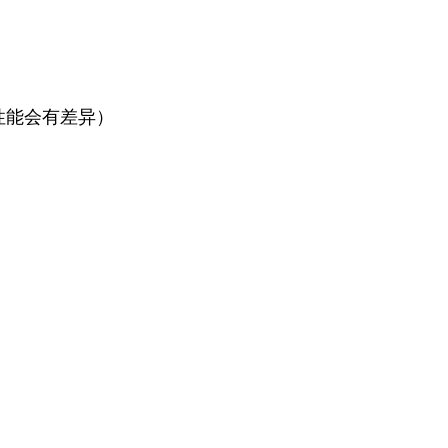
性能会有差异）