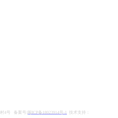
新村4号
备案号:
闽ICP备18023914号-1
技术支持：