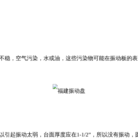
压不稳，空气污染，水或油，这些污染物可能在振动板的
以引起振动太弱，台面厚度应在1-1/2”，所以没有振