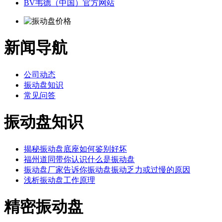
BV韦德（中国）官方网站
新闻导航
公司动态
振动盘知识
常见问答
振动盘知识
揭秘振动盘底座如何鉴别好坏
福州道同带你认识什么是振动盘
振动盘厂家告诉你振动盘振动乏力或过慢的原因
浅析振动盘工作原理
精密振动盘