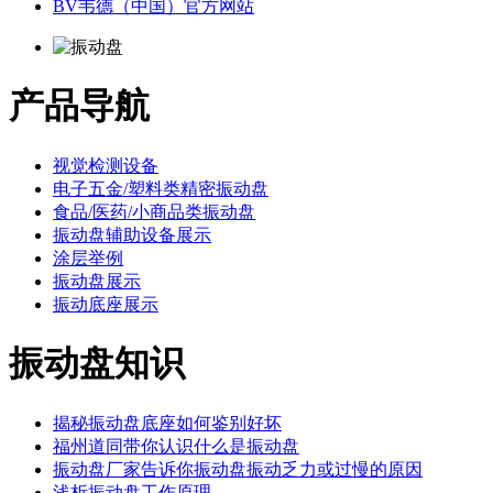
BV韦德（中国）官方网站
产品导航
视觉检测设备
电子五金/塑料类精密振动盘
食品/医药/小商品类振动盘
振动盘辅助设备展示
涂层举例
振动盘展示
振动底座展示
振动盘知识
揭秘振动盘底座如何鉴别好坏
福州道同带你认识什么是振动盘
振动盘厂家告诉你振动盘振动乏力或过慢的原因
浅析振动盘工作原理