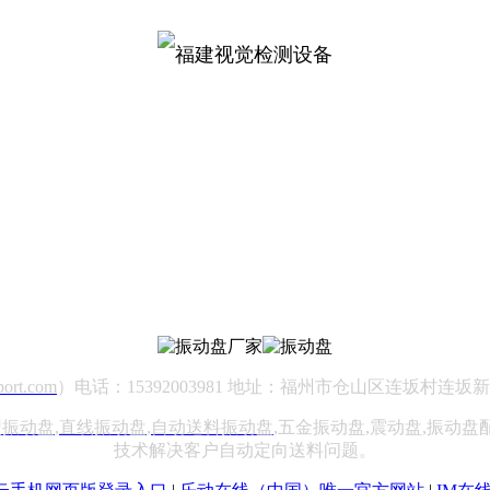
port.com
）电话：15392003981 地址：福州市仓山区连坂村连坂
型振动盘
,
直线振动盘
,
自动送料振动盘
,五金振动盘,震动盘,振动
技术解决客户自动定向送料问题。