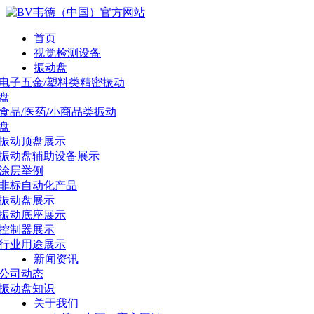
首页
视觉检测设备
振动盘
电子五金/塑料类精密振动
盘
食品/医药/小商品类振动
盘
振动顶盘展示
振动盘辅助设备展示
涂层举例
非标自动化产品
振动盘展示
振动底座展示
控制器展示
行业用途展示
新闻资讯
公司动态
振动盘知识
关于我们