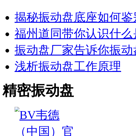
揭秘振动盘底座如何鉴
福州道同带你认识什么
振动盘厂家告诉你振动
浅析振动盘工作原理
精密振动盘