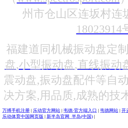
州市仓山区连坂村连
18023914
福建道同机械振动盘定
盘
,
小型振动盘
,
直线振动
震动盘,振动盘配件等自
决方案,用品质,成熟的
万搏手机注册
|
乐动官方网站
|
韦德·官方端入口
|
韦德网站
|
开
乐动体育中国网页版
|
新半岛官网_半岛(中国)
|