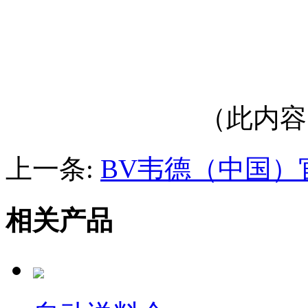
（此内容
上一条:
BV韦德（中国）
相关产品