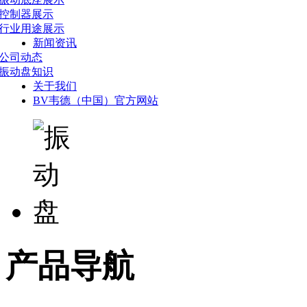
控制器展示
行业用途展示
新闻资讯
公司动态
振动盘知识
关于我们
BV韦德（中国）官方网站
产品导航