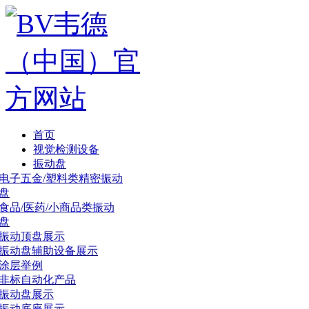
首页
视觉检测设备
振动盘
电子五金/塑料类精密振动
盘
食品/医药/小商品类振动
盘
振动顶盘展示
振动盘辅助设备展示
涂层举例
非标自动化产品
振动盘展示
振动底座展示